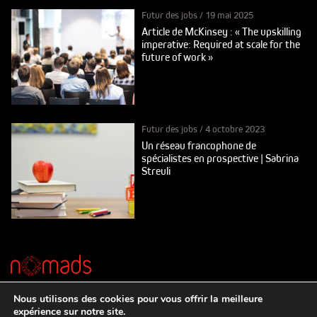
Futur des jobs
/
19 mai 2025
Article de McKinsey : « The upskilling
imperative: Required at scale for the
future of work »
Futur des jobs
/
4 octobre 2023
Un réseau francophone de
spécialistes en prospective | Sabrina
Streuli
© Nomads Fondation
Nous utilisons des cookies pour vous offrir la meilleure
Chemin Frank-Thomas 12, 1208 Genève
expérience sur notre site.