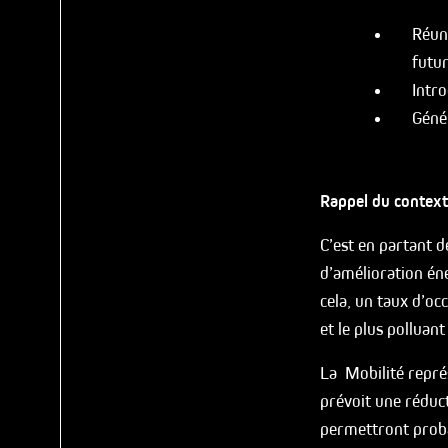
Réuni
futur
Intro
Génér
Rappel du context
C’est en partant d
d’amélioration én
cela, un taux d’oc
et le plus polluan
La Mobilité repré
prévoit une réduc
permettront proba