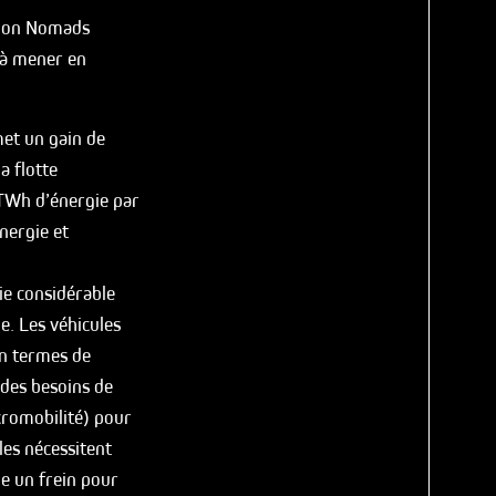
tion Nomads
à mener en
met un gain de
a flotte
 TWh d’énergie par
nergie et
gie considérable
e. Les véhicules
en termes de
des besoins de
icromobilité) pour
les nécessitent
ue un frein pour