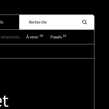
ds
00
22
Événements :
À venir
Passés
et