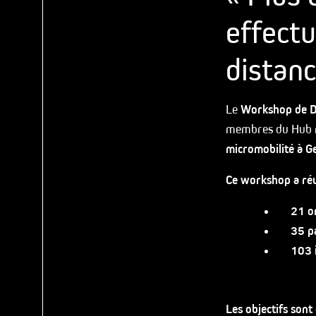
effectu
distanc
Le
Workshop de D
membres du Hub mo
micromobilité à G
Ce workshop a réu
21 o
35 p
103 
Les objectifs sont