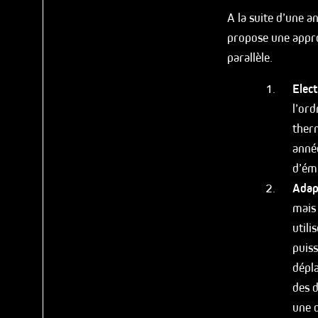
A la suite d’une 
propose une appro
parallèle.
Elect
l’ord
ther
année
d’ém
Adap
mais 
utili
puis
dépla
des d
une q