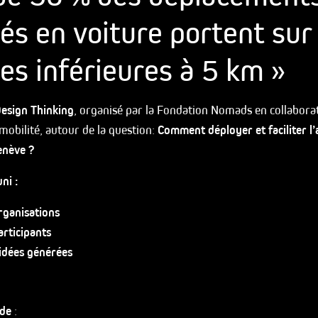
és en voiture portent sur
es inférieures à 5 km »
esign Thinking
, organisé par la Fondation Nomads en collaborat
bilité, autour de la question:
Comment déployer et faciliter l’
enève ?
ni :
rganisations
articipants
idées générées
 de
: