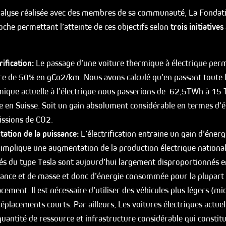
analyse réalisée avec des membres de sa communauté, La Fonda
che permettant l’atteinte de ces objectifs selon
trois initiatives
rification:
Le passage d’une voiture thermique à électrique per
re de 50% en gCo2/km. Nous avons calculé qu’en passant toute l
mique actuelle à l’électrique nous passerions de 62,5TWh à 15
 en Suisse. Soit un gain absolument considérable en termes d’é
issions de CO2.
tation de la puissance:
L’électrification entraine un gain d’éner
implique une augmentation de la production électrique national
sés du type Tesla sont aujourd’hui largement disproportionnés 
sance et de masse et donc d’énergie consommée pour la plupart 
cement. Il est nécessaire d’utiliser des véhicules plus légers (m
éplacements courts. Par ailleurs, Les voitures électriques actuel
uantité de ressource et infrastructure considérable qui constit