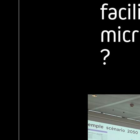
facil
micr
?