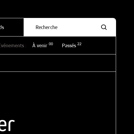
ds
00
22
Événements :
À venir
Passés
er