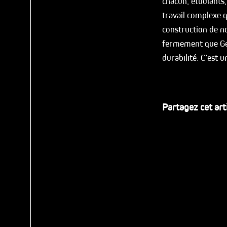
chacun, étudiants,
travail complexe q
construction de no
fermement que Gen
durabilité. C’est 
Partagez cet art