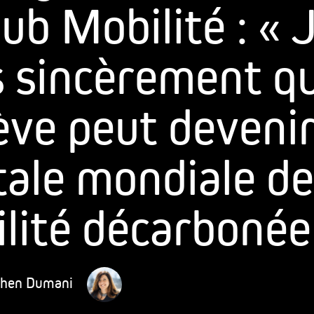
ub Mobilité : « 
s sincèrement q
ve peut devenir
tale mondiale de
lité décarbonée
ohen Dumani