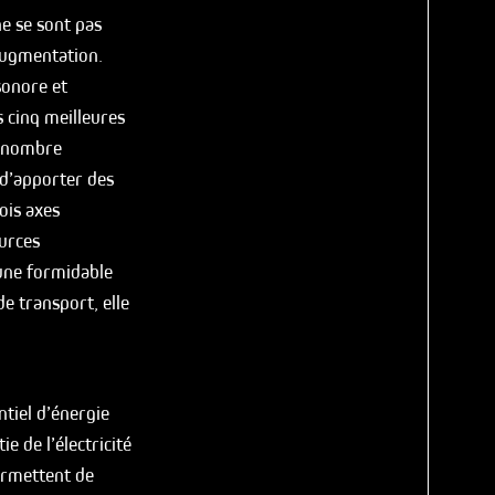
ne se sont pas
augmentation.
sonore et
s cinq meilleures
n nombre
 d’apporter des
ois axes
ources
 une formidable
de transport, elle
tiel d’énergie
e de l’électricité
ermettent de