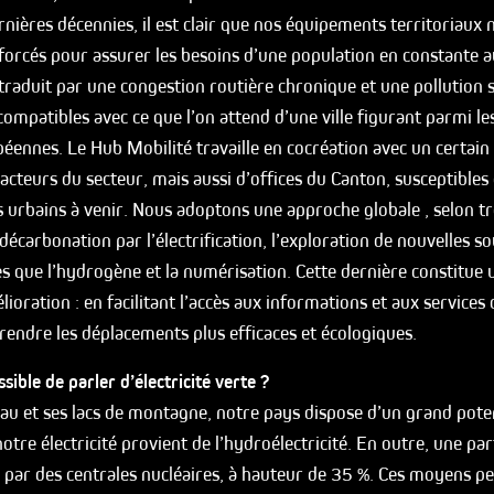
nières décennies, il est clair que nos équipements territoriaux 
orcés pour assurer les besoins d’une population en constante 
 traduit par une congestion routière chronique et une pollution 
mpatibles avec ce que l’on attend d’une ville figurant parmi le
péennes. Le Hub Mobilité travaille en cocréation avec un certai
’acteurs du secteur, mais aussi d’offices du Canton, susceptibles
s urbains à venir. Nous adoptons une approche globale , selon tr
écarbonation par l’électrification, l’exploration de nouvelles s
es que l’hydrogène et la numérisation. Cette dernière constitue
ioration : en facilitant l’accès aux informations et aux services 
rendre les déplacements plus efficaces et écologiques.
sible de parler d’électricité verte ?
au et ses lacs de montagne, notre pays dispose d’un grand poten
tre électricité provient de l’hydroélectricité. En outre, une parti
e par des centrales nucléaires, à hauteur de 35 %. Ces moyens p