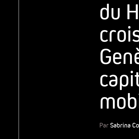
du H
croi
Genè
capi
mobi
Par
Sabrina C