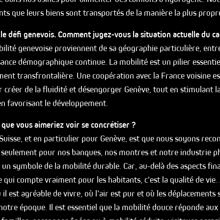
ents que leurs biens sont transportés de la manière la plus propr
le défi genevois. Comment jugez-vous la situation actuelle du c
bilité genevoise proviennent de sa géographie particulière, ent
ssance démographique continue. La mobilité est un pilier essentie
nt transfrontalière. Une coopération avec la France voisine e
 créer de la fluidité et désengorger Genève, tout en stimulant l
en favorisant le développement.
e que vous aimeriez voir se concrétiser ?
Suisse, et en particulier pour Genève, est que nous soyons reco
seulement pour nos banques, nos montres et notre industrie 
n symbole de la mobilité durable. Car, au-delà des aspects fina
 qui compte vraiment pour les habitants, c’est la qualité de vie
l est agréable de vivre, où l’air est pur et où les déplacements s
notre époque. Il est essentiel que la mobilité douce réponde aux