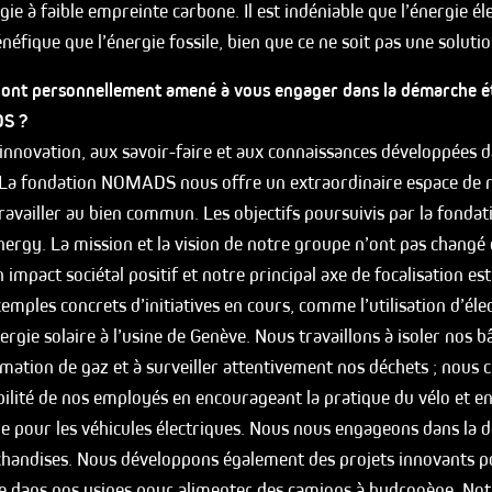
ie à faible empreinte carbone. Il est indéniable que l’énergie él
néfique que l’énergie fossile, bien que ce ne soit pas une solutio
 ont personnellement amené à vous engager dans la démarche ét
S ?
’innovation, aux savoir-faire et aux connaissances développées d
 La fondation NOMADS nous offre un extraordinaire espace de r
ravailler au bien commun. Les objectifs poursuivis par la fonda
nergy. La mission et la vision de notre groupe n’ont pas changé
 impact sociétal positif et notre principal axe de focalisation es
mples concrets d’initiatives en cours, comme l’utilisation d’élec
ergie solaire à l’usine de Genève. Nous travaillons à isoler nos b
mation de gaz et à surveiller attentivement nos déchets ; nous 
lité de nos employés en encourageant la pratique du vélo et en 
e pour les véhicules électriques. Nous nous engageons dans la 
handises. Nous développons également des projets innovants p
e dans nos usines pour alimenter des camions à hydrogène. Notr