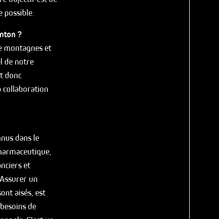
e possible.
anton ?
re montagnes et
l de notre
st donc
a collaboration
nnus dans le
pharmaceutique,
nciers et
. Assurer un
ont aisés, est
 besoins de