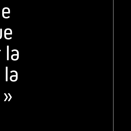
Je
ue
 la
 la
 »