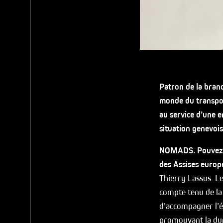
Patron de la bran
monde du transpor
au service d’une e
situation genevoise
NOMADS. Pouvez-vo
des Assises europ
Thierry Lassus. L
compte tenu de la 
d’accompagner l’é
promouvant la dura