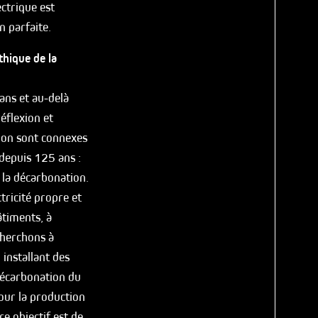
ectrique est
n parfaite.
hique de la
ans et au-delà
éflexion et
tion sont connexes
 depuis 125 ans :
t la décarbonation.
tricité propre et
âtiments, à
cherchons à
installant des
décarbonation du
our la production
e objectif est de